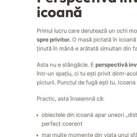
icoană
Primul lucru care derutează un ochi m
spre privitor.
O masă pictată în icoană 
ținută în mână e arătată simultan din faț
Asta nu e stângăcie. E
perspectivă in
într-un spațiu, ci tu ești privit dintr-
picturii. Punctul de fugă ești tu. Icoana 
Practic, asta înseamnă că:
obiectele din icoană apar uneori „dist
perfect coerent
mai multe momente din viața unui sf