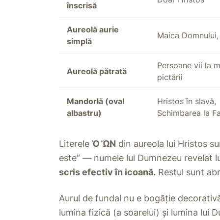
înscrisă
Aureolă aurie
Maica Domnului, s
simplă
Persoane vii la 
Aureolă pătrată
pictării
Mandorlă (oval
Hristos în slavă,
albastru)
Schimbarea la F
Literele
Ὁ ὬΝ
din aureola lui Hristos su
este” — numele lui Dumnezeu revelat lu
scris efectiv în icoană.
Restul sunt abre
Aurul de fundal nu e bogăție decorativ
lumina fizică (a soarelui) și lumina lui