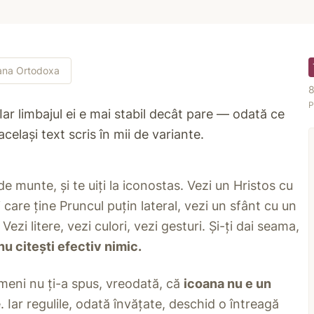
oana Ortodoxa
8
P
 Iar limbajul ei e mai stabil decât pare — odată ce
celași text scris în mii de variante.
de munte, și te uiți la iconostas. Vezi un Hristos cu
care ține Pruncul puțin lateral, vezi un sfânt cu un
Vezi litere, vezi culori, vezi gesturi. Și-ți dai seama,
nu citești efectiv nimic.
imeni nu ți-a spus, vreodată, că
icoana nu e un
te. Iar regulile, odată învățate, deschid o întreagă