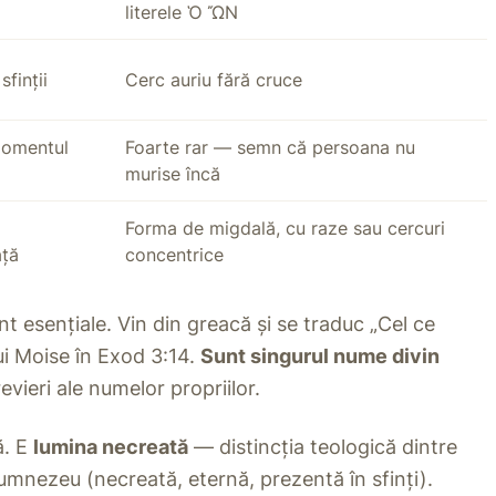
literele Ὁ ὬΝ
finții
Cerc auriu fără cruce
momentul
Foarte rar — semn că persoana nu
murise încă
Forma de migdală, cu raze sau cercuri
ață
concentrice
nt esențiale. Vin din greacă și se traduc „Cel ce
i Moise în Exod 3:14.
Sunt singurul nume divin
vieri ale numelor propriilor.
ă. E
lumina necreată
— distincția teologică dintre
 Dumnezeu (necreată, eternă, prezentă în sfinți).