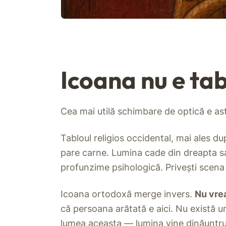
Icoana nu e ta
Cea mai utilă schimbare de optică e as
Tabloul religios occidental, mai ales d
pare carne. Lumina cade din dreapta sa
profunzime psihologică. Privești scena 
Icoana ortodoxă merge invers.
Nu vrea
că persoana arătată e aici. Nu există u
lumea aceasta — lumina vine dinăuntrul