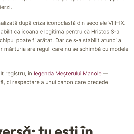
erzi.
alizată după criza iconoclastă din secolele VIII–IX.
abilit că icoana e legitimă pentru că Hristos S-a
ipul poate fi arătat. Dar ce s-a stabilit atunci a
Iar mărturia are reguli care nu se schimbă cu modele
lt registru, în
legenda Meșterului Manole
—
eră, ci respectare a unui canon care precede
ersă: tu ești în