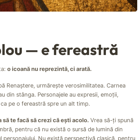
blou — e fereastră
ta:
o icoană nu reprezintă, ci arată.
upă Renaștere, urmărește verosimilitatea. Carnea
u din stânga. Personajele au expresii, emoții,
ca pe o fereastră spre un alt timp.
 să te facă să crezi că ești acolo.
Vrea să-ți spună
mbră, pentru că nu există o sursă de lumină din
 personajului. Nu există perspectivă clasică, pentru