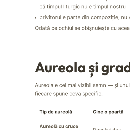
că timpul liturgic nu e timpul nostru
privitorul e parte din compoziție, nu v
Odată ce ochiul se obișnuiește cu aceas
Aureola și grad
Aureola e cel mai vizibil semn — și unul
fiecare spune ceva specific.
Tip de aureolă
Cine o poartă
Aureolă cu cruce
Doar Hristos