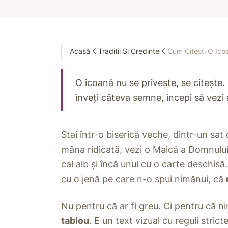
Acasă
Traditii Si Credinte
Cum Citesti O Ic
O icoană nu se privește, se citește.
înveți câteva semne, începi să vezi a
Stai într-o biserică veche, dintr-un sat 
mâna ridicată, vezi o Maică a Domnului 
cal alb și încă unul cu o carte deschisă. 
cu o jenă pe care n-o spui nimănui, că
Nu pentru că ar fi greu. Ci pentru că n
tablou
. E un text vizual cu reguli stric