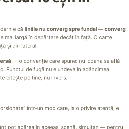
odern e că
liniile nu converg spre fundal — converg
e mai largă în depărtare decât în față. O carte
ă și din lateral.
versă
— o convenție care spune: nu icoana se află
acolo. Punctul de fugă nu e undeva în adâncimea
te citește pe tine, nu invers.
orsionate” într-un mod care, la o privire atentă, e
ânt pot apărea în aceeași scenă, simultan — pentru