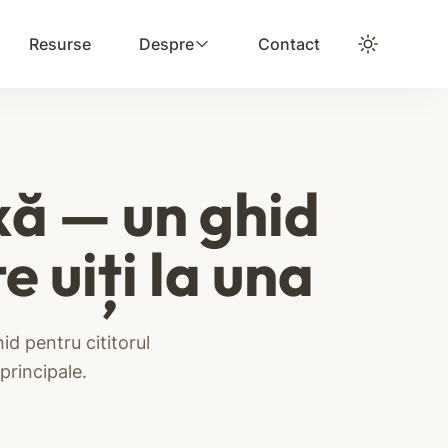
Resurse
Despre
Contact
xă — un ghid
e uiți la una
id pentru cititorul
 principale.