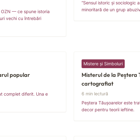
“Sensul istoric și sociologic
minoritară de un grup abuziv
n OZN — ce spune istoria
ri vechi cu întrebări
Mistere și Simboluri
narul popular
Misterul de la Peștera 
cartografiat
6 min lectură
at complet diferit. Una e
Peștera Tăușoarelor este trata
decor pentru teorii ieftine.