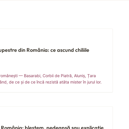
upestre din România: ce ascund chiliile
românești — Basarabi, Corbii de Piatră, Aluniș, Țara
nd, de ce și de ce încă rezistă atâta mister în jurul lor.
n România: blestem, pedeapsă sau explicație