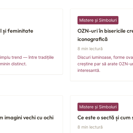
Mistere și Simboluri
l și feminitate
OZN-uri în bisericile cr
iconografică
8 min lectură
mplu trend — între tradițiile
Discuri luminoase, forme ovale
minin distinct.
creștine par să arate OZN-ur
interesantă.
Mistere și Simboluri
m imagini vechi cu ochi
Ce este o sectă și cum
8 min lectură