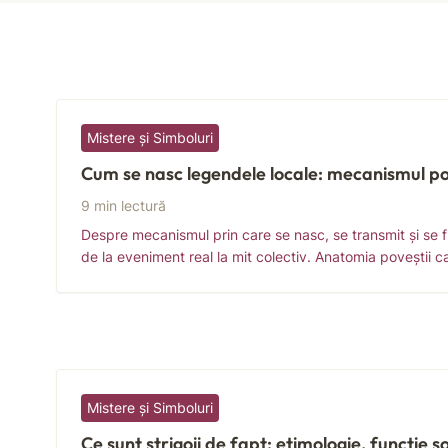
Mistere și Simboluri
Cum se nasc legendele locale: mecanismul po
9 min lectură
Despre mecanismul prin care se nasc, se transmit și se 
de la eveniment real la mit colectiv. Anatomia poveștii 
Mistere și Simboluri
Ce sunt strigoii de fapt: etimologie, funcție s