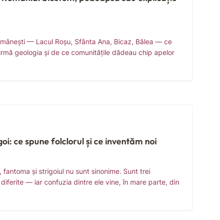
românești — Lacul Roșu, Sfânta Ana, Bicaz, Bâlea — ce
firmă geologia și de ce comunitățile dădeau chip apelor
goi: ce spune folclorul și ce inventăm noi
l, fantoma și strigoiul nu sunt sinonime. Sunt trei
i diferite — iar confuzia dintre ele vine, în mare parte, din