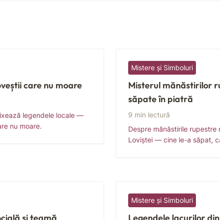
Mistere și Simboluri
veștii care nu moare
Misterul mănăstirilor r
săpate în piatră
9 min lectură
fixează legendele locale —
care nu moare.
Despre mănăstirile rupestre 
Loviștei — cine le-a săpat, câ
Mistere și Simboluri
ocială și teamă
Legendele lacurilor di