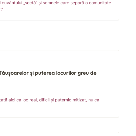
 al cuvântului „sectă” și semnele care separă o comunitate
.”
Tăușoarelor și puterea locurilor greu de
tă aici ca loc real, dificil și puternic mitizat, nu ca