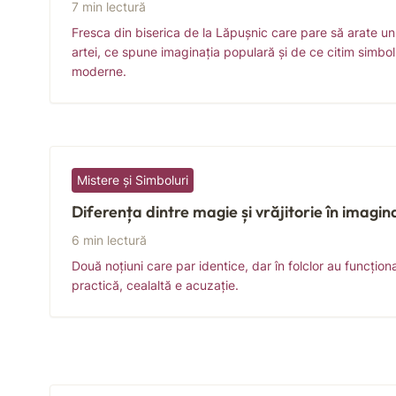
7 min lectură
Fresca din biserica de la Lăpușnic care pare să arate u
artei, ce spune imaginația populară și de ce citim simbolu
moderne.
Mistere și Simboluri
Diferența dintre magie și vrăjitorie în imagi
6 min lectură
Două noțiuni care par identice, dar în folclor au funcțion
practică, cealaltă e acuzație.