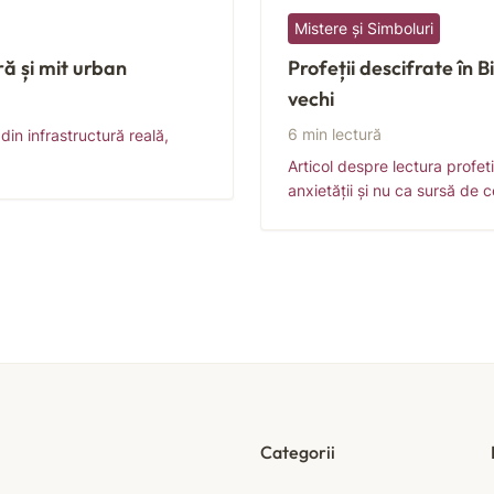
Mistere și Simboluri
ră și mit urban
Profeții descifrate în Bi
vechi
6 min lectură
din infrastructură reală,
Articol despre lectura profet
anxietății și nu ca sursă de c
Categorii