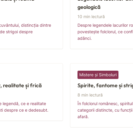
geologică
10 min lectură
cuvântului, distincția dintre
Despre legendele lacurilor 
a de strigoi despre
povestește folclorul, ce con
adânci.
Mistere și Simboluri
 realitate și frică
Spirite, fantome și stri
8 min lectură
e legendă, ce e realitate
În folclorul românesc, spiritu
ti despre ce e dedesubt.
categorii distincte, cu funcți
afară.