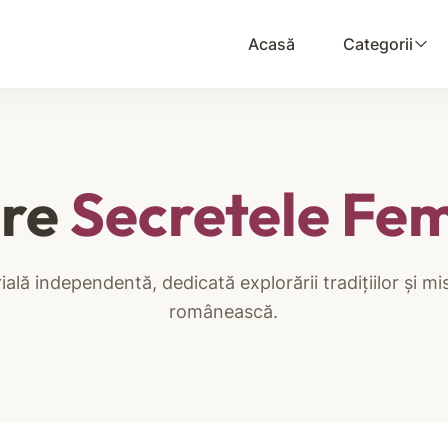
Acasă
Categorii
pre
Secretele Fem
ială independentă, dedicată explorării tradițiilor și mi
românească.