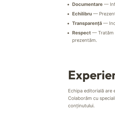
Documentare
— Inf
Echilibru
— Prezentă
Transparență
— Ind
Respect
— Tratăm su
prezentăm.
Experien
Echipa editorială are 
Colaborăm cu specialiș
conținutului.