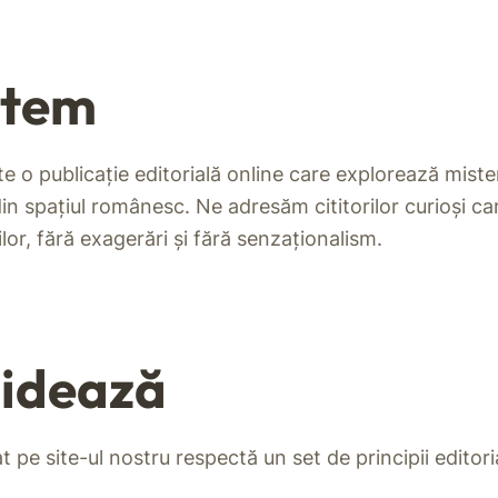
ntem
e o publicație editorială online care explorează mister
din spațiul românesc. Ne adresăm cititorilor curioși ca
ilor, fără exagerări și fără senzaționalism.
hidează
t pe site-ul nostru respectă un set de principii editori