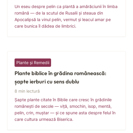
Un eseu despre pelin ca plantă a amărăciunii în limba
română — de la scutul de Rusalii și steaua din
Apocalipsă la vinul pelin, vermut și leacul amar pe
care bunica îl dădea de limbrici.
Plante și Remedii
Plante biblice în grădina românească:
șapte ierburi cu sens dublu
8 min lectură
Șapte plante citate în Biblie care cresc în grădinile
românești de secole — viță, smochin, isop, mentă,
pelin, crin, muștar — și ce spune asta despre felul în
care cultura urmează Biserica.