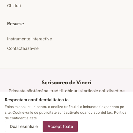
Ghiduri
Resurse
Instrumente interactive
Contactează-ne
Scrisoarea de Vineri
Primește săptămânal tradiții, ghiduri și articole noi, direct pe
email.
Respectam confidentialitatea ta
Disponibil în curând
Folosim cookie-uri pentru a analiza traficul si a imbunatati experienta pe
site. Cookie-urile de publicitate sunt activate doar cu acordul tau.
Politica
de confidentialitate
© Secretele Femeilor 2026.
Doar esentiale
Accept toate
Social Media Li
Toate drepturile rezervate.