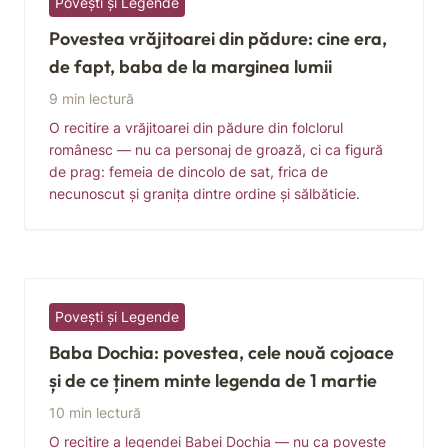
Povești și Legende
Povestea vrăjitoarei din pădure: cine era,
de fapt, baba de la marginea lumii
9 min lectură
O recitire a vrăjitoarei din pădure din folclorul
românesc — nu ca personaj de groază, ci ca figură
de prag: femeia de dincolo de sat, frica de
necunoscut și granița dintre ordine și sălbăticie.
Povești și Legende
Baba Dochia: povestea, cele nouă cojoace
și de ce ținem minte legenda de 1 martie
10 min lectură
O recitire a legendei Babei Dochia — nu ca poveste