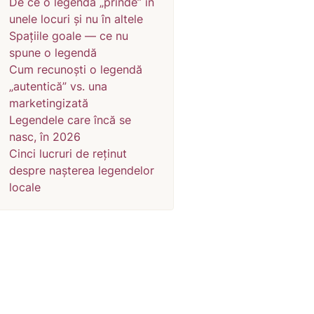
De ce o legendă „prinde” în
unele locuri și nu în altele
Spațiile goale — ce nu
spune o legendă
Cum recunoști o legendă
„autentică” vs. una
marketingizată
Legendele care încă se
nasc, în 2026
Cinci lucruri de reținut
despre nașterea legendelor
locale