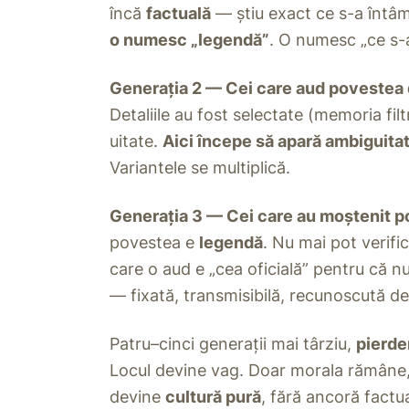
încă
factuală
— știu exact ce s-a întâm
o numesc „legendă”
. O numesc „ce s-a
Generația 2 — Cei care aud povestea de
Detaliile au fost selectate (memoria filt
uitate.
Aici începe să apară ambiguita
Variantele se multiplică.
Generația 3 — Cei care au moștenit po
povestea e
legendă
. Nu mai pot verifi
care o aud e „cea oficială” pentru că nu
— fixată, transmisibilă, recunoscută d
Patru–cinci generații mai târziu,
pierde
Locul devine vag. Doar morala rămâne,
devine
cultură pură
, fără ancoră factua