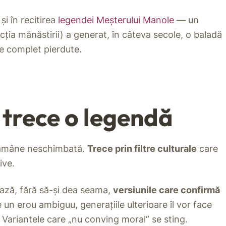
i în recitirea
legendei Meșterului Manole
— un
cția mănăstirii) a generat, în câteva secole, o baladă
pe complet pierdute.
e trece o legendă
 rămâne neschimbată.
Trece prin filtre culturale
care
ive.
ză, fără să-și dea seama,
versiunile care confirmă
 un erou ambiguu, generațiile ulterioare îl vor face
 Variantele care „nu conving moral” se sting.