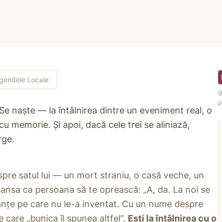
gendele Locale
9
P
Se naște — la întâlnirea dintre un eveniment real, o
u memorie. Și apoi, dacă cele trei se aliniază,
rge.
pre satul lui — un mort straniu, o casă veche, un
șansa ca persoana să te oprească: „A, da. La noi se
nțe pe care nu le-a inventat. Cu un nume despre
e care „bunica îl spunea altfel”.
Ești la întâlnirea cu o