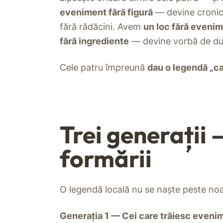
eveniment fără figură
— devine croni
fără rădăcini. Avem
un loc fără eveni
fără ingrediente
— devine vorbă de du
Cele patru împreună
dau o legendă „ca
Trei generații
formării
O legendă locală nu se naște peste noapt
Generația 1 — Cei care trăiesc eveni