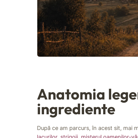
Anatomia legen
ingrediente
După ce am parcurs, în acest sit, mai
lacurilor
,
strigoii
,
misterul oamenilor-vâ