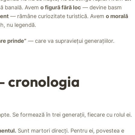
că banală. Avem
o figură fără loc
— devine basm
ment
— rămâne curiozitate turistică. Avem
o morală
h, nu legendă.
re prinde”
— care va supraviețui generațiilor.
 — cronologia
e. Se formează în trei generații, fiecare cu rolul ei.
mentul.
Sunt martori direcți. Pentru ei, povestea e