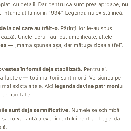
plat, cu detalii. Dar pentru că sunt prea aproape,
nu
 întâmplat la noi în 1934”. Legenda nu există încă.
 la cei care au trăit-o.
Părinții lor le-au spus.
rează). Unele lucruri au fost amplificate, altele
tea
— „mama spunea așa, dar mătușa zicea altfel”.
vestea în formă deja stabilizată.
Pentru ei,
ca faptele — toți martorii sunt morți. Versiunea pe
 mai există altele. Aici
legenda devine patrimoniu
e comunitate.
rile sunt deja semnificative
. Numele se schimbă.
 sau o variantă a evenimentului central. Legenda
lă.