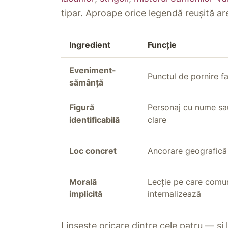
tipar. Aproape orice legendă reușită ar
Ingredient
Funcție
Eveniment-
Punctul de pornire f
sămânță
Figură
Personaj cu nume sau
identificabilă
clare
Loc concret
Ancorare geografică
Morală
Lecție pe care comu
implicită
internalizează
Lipsește oricare dintre cele patru — și