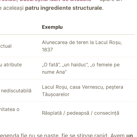
e aceleași
patru ingrediente structurale
.
Exemplu
Alunecarea de teren la Lacul Roșu,
actual
1837
 atribute
„O fată”, „un haiduc”, „o femeie pe
nume Ana”
Lacul Roșu, casa Vernescu, peștera
 nediscutabilă
Tăușoarelor
nitatea o
Răsplată / pedeapsă / consecință
 legenda fie nu se naște, fie se stinge rapid. Avem
un