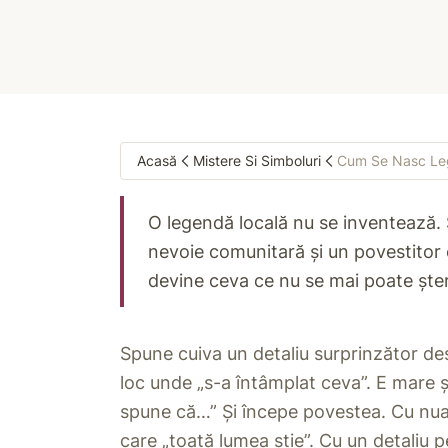
Acasă
Mistere Si Simboluri
Cum Se Nasc Le
O legendă locală nu se inventează. 
nevoie comunitară și un povestitor c
devine ceva ce nu se mai poate ște
Spune cuiva un detaliu surprinzător des
loc unde „s-a întâmplat ceva”. E mare 
spune că…” Și începe povestea. Cu nua
care „toată lumea știe”. Cu un detaliu p