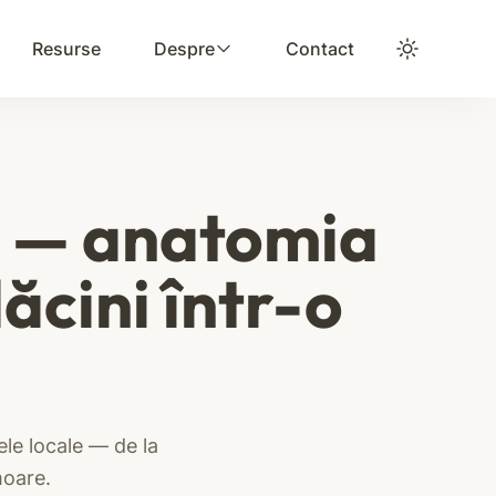
Resurse
Despre
Contact
e — anatomia
ăcini într-o
le locale — de la
moare.