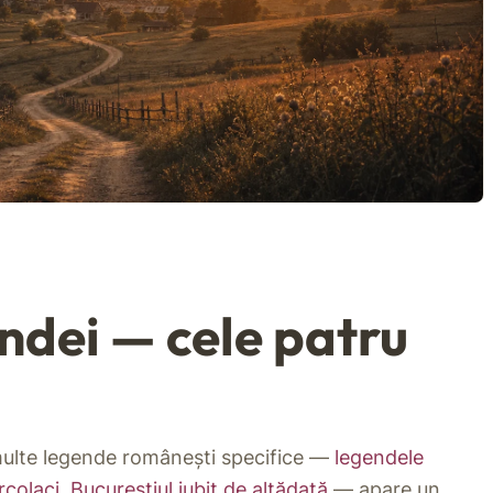
dei — cele patru
 multe legende românești specifice —
legendele
rcolaci
,
Bucureștiul iubit de altădată
— apare un