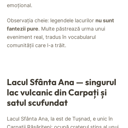
emoțional.
Observația cheie: legendele lacurilor
nu sunt
fantezii pure
. Multe păstrează urma unui
eveniment real, tradus în vocabularul
comunității care l-a trăit.
Lacul Sfânta Ana — singurul
lac vulcanic din Carpați și
satul scufundat
Lacul Sfânta Ana, la est de Tușnad, e unic în
Carpații Răsăriteni: ocupă craterul stins al unui