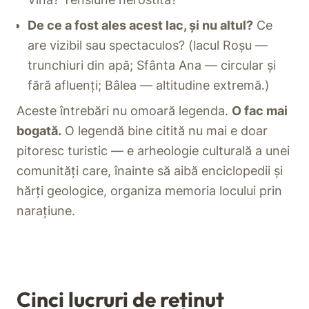
De ce a fost ales acest lac, și nu altul?
Ce
are vizibil sau spectaculos? (lacul Roșu —
trunchiuri din apă; Sfânta Ana — circular și
fără afluenți; Bâlea — altitudine extremă.)
Aceste întrebări nu omoară legenda.
O fac mai
bogată.
O legendă bine citită nu mai e doar
pitoresc turistic — e arheologie culturală a unei
comunități care, înainte să aibă enciclopedii și
hărți geologice, organiza memoria locului prin
narațiune.
Cinci lucruri de reținut