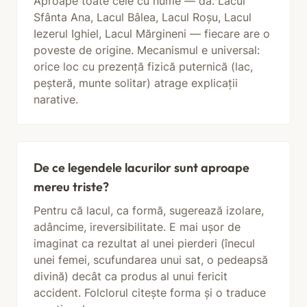
Aproape toate cele cu nume — da. Lacul
Sfânta Ana, Lacul Bâlea, Lacul Roșu, Lacul
Iezerul Ighiel, Lacul Mărgineni — fiecare are o
poveste de origine. Mecanismul e universal:
orice loc cu prezență fizică puternică (lac,
peșteră, munte solitar) atrage explicații
narative.
De ce legendele lacurilor sunt aproape
mereu triste?
Pentru că lacul, ca formă, sugerează izolare,
adâncime, ireversibilitate. E mai ușor de
imaginat ca rezultat al unei pierderi (înecul
unei femei, scufundarea unui sat, o pedeapsă
divină) decât ca produs al unui fericit
accident. Folclorul citește forma și o traduce