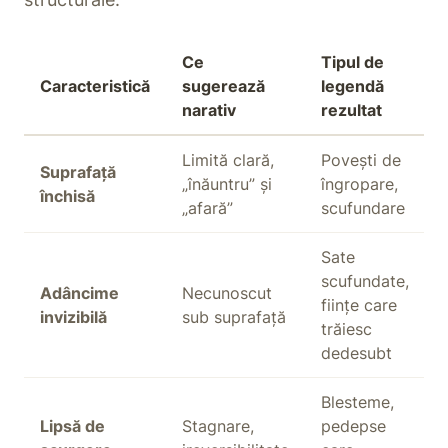
Ce
Tipul de
Caracteristică
sugerează
legendă
narativ
rezultat
Limită clară,
Povești de
Suprafață
„înăuntru” și
îngropare,
închisă
„afară”
scufundare
Sate
scufundate,
Adâncime
Necunoscut
ființe care
invizibilă
sub suprafață
trăiesc
dedesubt
Blesteme,
Lipsă de
Stagnare,
pedepse