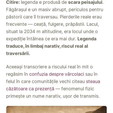
Citire:
legenda e produsă de
scara peisajului
.
Făgărașul e un masiv abrupt, periculos pentru
păstorii care îl traversau. Pierderile reale erau
frecvente — ceață, fulgere, prăpăstii. Lacul,
situat la 2034 m altitudine, era locul unde o
expediție întâlnea ce era mai dur.
Legenda
traduce, în limbaj narativ, riscul real al
traversării.
Aceeași transcriere a riscului real în mit o
regăsim în
confuzia despre vârcolaci
sau în
felul în care comunitățile vechi citeau
steaua
căzătoare ca prezență
— fenomenul fizic
primește un nume narativ, ușor de transmis.