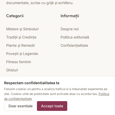
documentate, scrise cu grijă și echilibru.
Categorii
Informații
Mistere și Simboluri
Despre noi
Tradiții și Credințe
Politica editorială
Plante și Remedii
Confidențialitate
Povești și Legende
Fitness feminin
Ghiduri
Respectam confidentialitatea ta
Resurse
Folosim cookie-uri pentru a analiza traficul si a imbunatati experienta pe
site. Cookie-urile de publicitate sunt activate doar cu acordul tau.
Politica
Instrumente interactive
de confidentialitate
Doar esentiale
Accept toate
Contactează-ne