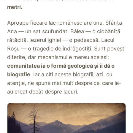
metri
.
Aproape fiecare lac românesc are una. Sfânta
Ana — un sat scufundat. Bâlea — o ciobăniță
rătăcită. Iezerul Ighiel — o pedeapsă. Lacul
Roșu — o tragedie de îndrăgostiți. Sunt povești
diferite, dar mecanismul e mereu același:
comunitatea ia o formă geologică și îi dă o
biografie
. Iar a citi aceste biografii, azi, cu
atenție, ne spune mai mult despre cei care le-
au creat decât despre lacuri.