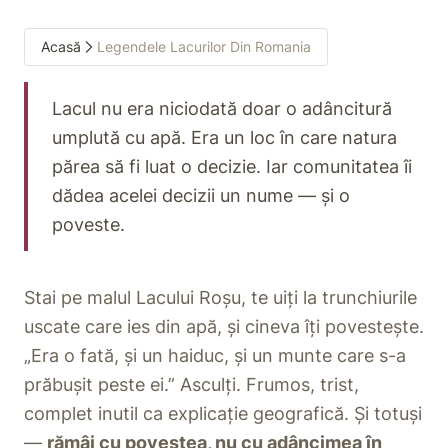
Acasă
Legendele Lacurilor Din Romania
Lacul nu era niciodată doar o adâncitură
umplută cu apă. Era un loc în care natura
părea să fi luat o decizie. Iar comunitatea îi
dădea acelei decizii un nume — și o
poveste.
Stai pe malul Lacului Roșu, te uiți la trunchiurile
uscate care ies din apă, și cineva îți povestește.
„Era o fată, și un haiduc, și un munte care s-a
prăbușit peste ei.” Asculți. Frumos, trist,
complet inutil ca explicație geografică. Și totuși
—
rămâi cu povestea, nu cu adâncimea în