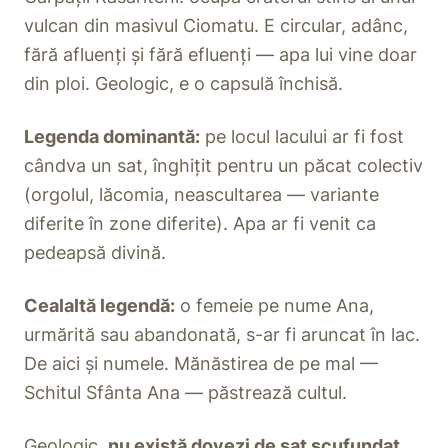
vulcan din masivul Ciomatu. E circular, adânc,
fără afluenți și fără efluenți — apa lui vine doar
din ploi. Geologic, e o capsulă închisă.
Legenda dominantă:
pe locul lacului ar fi fost
cândva un sat, înghițit pentru un păcat colectiv
(orgolul, lăcomia, neascultarea — variante
diferite în zone diferite). Apa ar fi venit ca
pedeapsă divină.
Cealaltă legendă:
o femeie pe nume Ana,
urmărită sau abandonată, s-ar fi aruncat în lac.
De aici și numele. Mănăstirea de pe mal —
Schitul Sfânta Ana — păstrează cultul.
Geologic,
nu există dovezi de sat scufundat
.