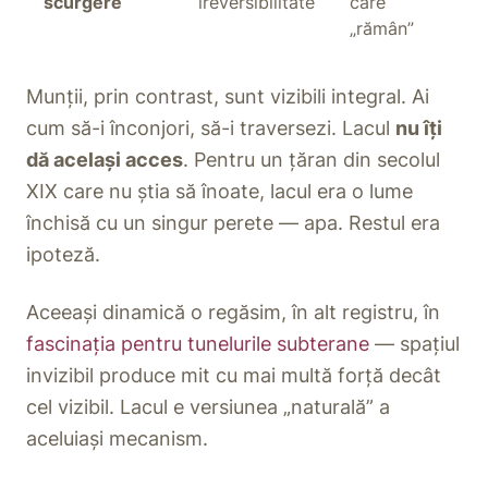
scurgere
ireversibilitate
care
„rămân”
Munții, prin contrast, sunt vizibili integral. Ai
cum să-i înconjori, să-i traversezi. Lacul
nu îți
dă același acces
. Pentru un țăran din secolul
XIX care nu știa să înoate, lacul era o lume
închisă cu un singur perete — apa. Restul era
ipoteză.
Aceeași dinamică o regăsim, în alt registru, în
fascinația pentru tunelurile subterane
— spațiul
invizibil produce mit cu mai multă forță decât
cel vizibil. Lacul e versiunea „naturală” a
aceluiași mecanism.