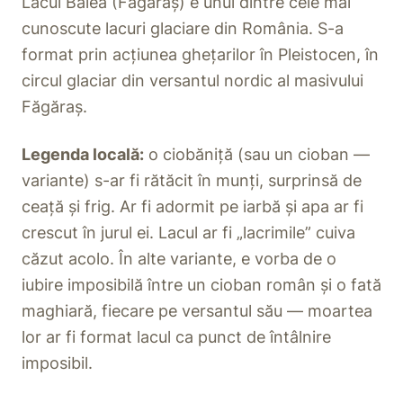
Lacul Bâlea (Făgăraș) e unul dintre cele mai
cunoscute lacuri glaciare din România. S-a
format prin acțiunea ghețarilor în Pleistocen, în
circul glaciar din versantul nordic al masivului
Făgăraș.
Legenda locală:
o ciobăniță (sau un cioban —
variante) s-ar fi rătăcit în munți, surprinsă de
ceață și frig. Ar fi adormit pe iarbă și apa ar fi
crescut în jurul ei. Lacul ar fi „lacrimile” cuiva
căzut acolo. În alte variante, e vorba de o
iubire imposibilă între un cioban român și o fată
maghiară, fiecare pe versantul său — moartea
lor ar fi format lacul ca punct de întâlnire
imposibil.