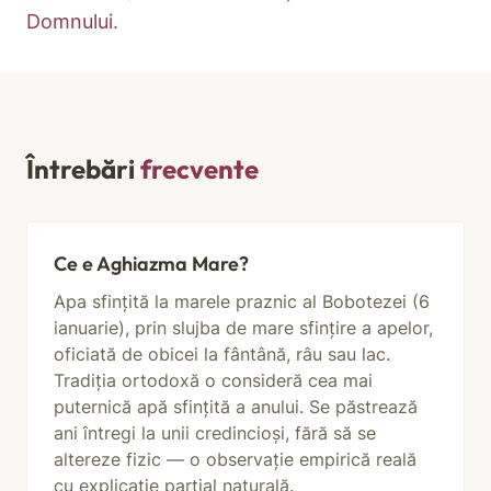
Domnului
.
Întrebări
frecvente
Ce e Aghiazma Mare?
Apa sfințită la marele praznic al Bobotezei (6
ianuarie), prin slujba de mare sfințire a apelor,
oficiată de obicei la fântână, râu sau lac.
Tradiția ortodoxă o consideră cea mai
puternică apă sfințită a anului. Se păstrează
ani întregi la unii credincioși, fără să se
altereze fizic — o observație empirică reală
cu explicație parțial naturală.