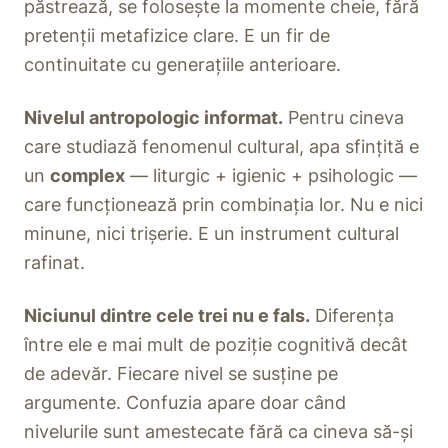
păstrează, se folosește la momente cheie, fără
pretenții metafizice clare. E un fir de
continuitate cu generațiile anterioare.
Nivelul antropologic informat.
Pentru cineva
care studiază fenomenul cultural, apa sfințită e
un
complex
— liturgic + igienic + psihologic —
care funcționează prin combinația lor. Nu e nici
minune, nici trișerie. E un instrument cultural
rafinat.
Niciunul dintre cele trei nu e fals.
Diferența
între ele e mai mult de poziție cognitivă decât
de adevăr. Fiecare nivel se susține pe
argumente. Confuzia apare doar când
nivelurile sunt amestecate fără ca cineva să-și