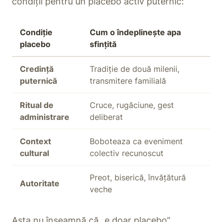
condiții pentru un placebo activ puternic:
Condiție
Cum o îndeplinește apa
placebo
sfințită
Credință
Tradiție de două milenii,
puternică
transmitere familială
Ritual de
Cruce, rugăciune, gest
administrare
deliberat
Context
Boboteaza ca eveniment
cultural
colectiv recunoscut
Preot, biserică, învățătură
Autoritate
veche
Asta nu înseamnă că „e doar placebo”.