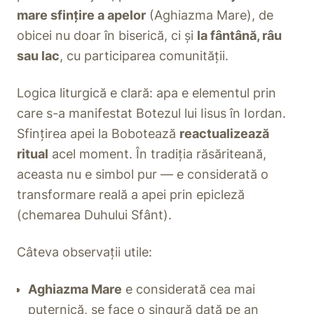
mare sfințire a apelor
(Aghiazma Mare), de
obicei nu doar în biserică, ci și
la fântână, râu
sau lac
, cu participarea comunității.
Logica liturgică e clară: apa e elementul prin
care s-a manifestat Botezul lui Iisus în Iordan.
Sfințirea apei la Bobotează
reactualizează
ritual
acel moment. În tradiția răsăriteană,
aceasta nu e simbol pur — e considerată o
transformare reală a apei prin epicleză
(chemarea Duhului Sfânt).
Câteva observații utile:
Aghiazma Mare
e considerată cea mai
puternică, se face o singură dată pe an